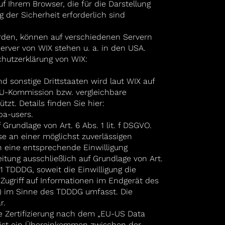
f Ihrem Browser, die für die Darstellung
 der Sicherheit erforderlich sind
erden, können auf verschiedenen Servern
erver von WIX stehen u. a. in den USA.
hutzerklärung von WIX:
d sonstige Drittstaaten wird laut WIX auf
EU-Kommission bzw. vergleichbare
tzt. Details finden Sie hier:
pa-users.
Grundlage von Art. 6 Abs. 1 lit. f DSGVO.
e an einer möglichst zuverlässigen
n eine entsprechende Einwilligung
eitung ausschließlich auf Grundlage von Art.
 1 TDDDG, soweit die Einwilligung die
ugriff auf Informationen im Endgerät des
ng) im Sinne des TDDDG umfasst. Die
r.
e Zertifizierung nach dem „EU-US Data
 ist ein Übereinkommen zwischen der