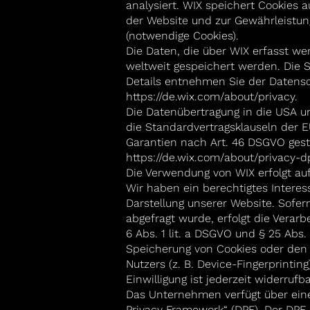
analysiert. WIX speichert Cookies au
der Website und zur Gewährleistung
(notwendige Cookies).
Die Daten, die über WIX erfasst w
weltweit gespeichert werden. Die S
Details entnehmen Sie der Datensc
https://de.wix.com/about/privacy.
Die Datenübertragung in die USA un
die Standardvertragsklauseln der 
Garantien nach Art. 46 DSGVO gestü
https://de.wix.com/about/privacy-d
Die Verwendung von WIX erfolgt auf 
Wir haben ein berechtigtes Interess
Darstellung unserer Website. Sofer
abgefragt wurde, erfolgt die Verarb
6 Abs. 1 lit. a DSGVO und § 25 Abs.
Speicherung von Cookies oder den Z
Nutzers (z. B. Device-Fingerprinti
Einwilligung ist jederzeit widerrufba
Das Unternehmen verfügt über ein
Privacy Framework“ (DPF). Der DPF