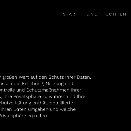
S T A R T
L I V E
C O N T E N T
r großen Wert auf den Schutz Ihrer Daten.
fassen die Erhebung, Nutzung und
Kontrolle und Schutzmaßnahmen Ihrer
s, Ihre Privatsphäre zu wahren und Ihre
utzerklärung enthält detaillierte
it Ihren Daten umgehen und welche
ivatsphäre ergreifen.